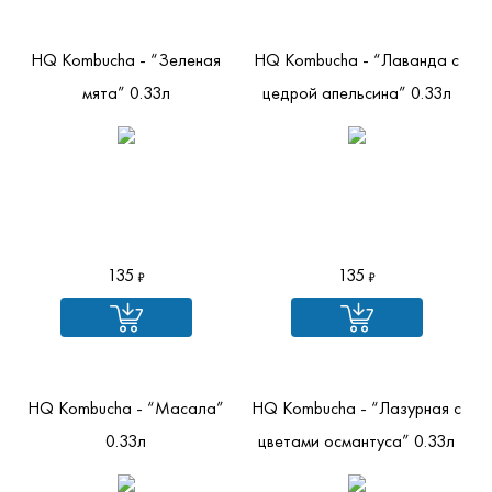
HQ Kombucha - “Зеленая
HQ Kombucha - “Лаванда с
мята” 0.33л
цедрой апельсина” 0.33л
135
135
HQ Kombucha - “Масала”
HQ Kombucha - “Лазурная с
0.33л
цветами османтуса” 0.33л