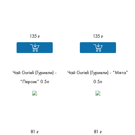
135
135
Чай Gurieli (Гуриели) -
Чай Gurieli (Гуриели) - “Мята”
“Персик” 0.5л
0.5л
81
81