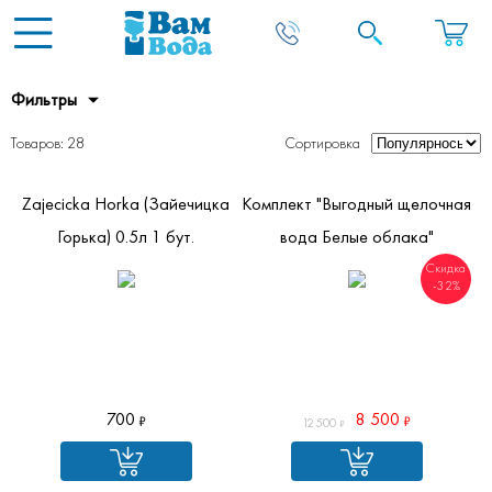
Фильтры
Товаров: 28
Сортировка
Zajecicka Horka (Зайечицка
Комплект "Выгодный щелочная
Горька) 0.5л 1 бут.
вода Белые облака"
Скидка
-32%
700
8 500
12 500