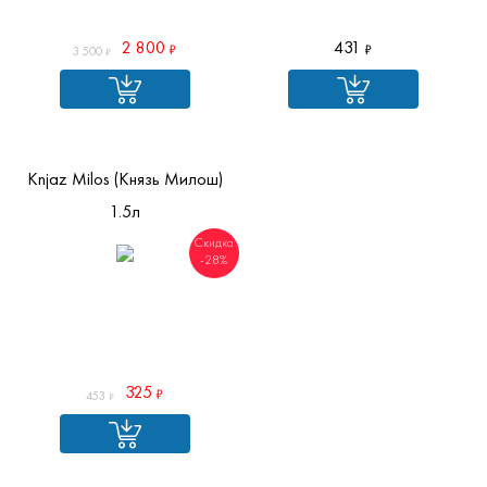
2 800
431
3 500
Knjaz Milos (Князь Милош)
1.5л
Скидка
-28%
325
453