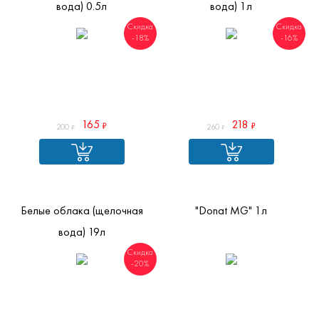
вода) 0.5л
вода) 1л
Скидка
Скидка
-18%
-16%
165
218
200
260
Белые облака (щелочная
"Donat MG" 1л
вода) 19л
Скидка
-20%