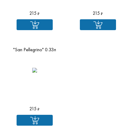
215
215
"San Pellegrino" 0.33л
215