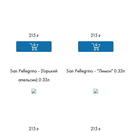
215
215
San Pellegrino - (Горький
San Pellegrino - "Лимон" 0.33л
апельсин) 0.33л
215
215