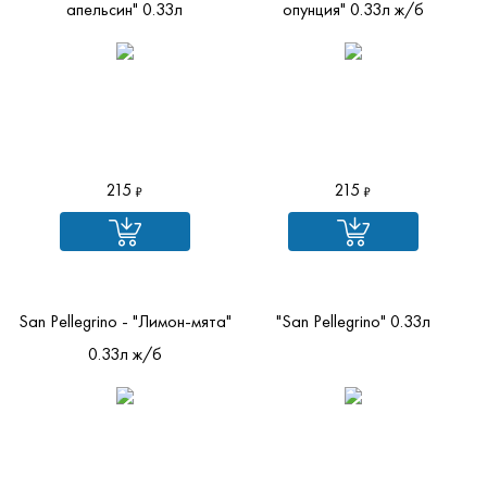
апельсин" 0.33л
опунция" 0.33л ж/б
215
215
San Pellegrino - "Лимон-мята"
"San Pellegrino" 0.33л
0.33л ж/б