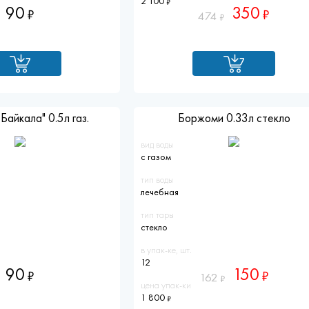
2 100
90
350
474
Байкала" 0.5л газ.
Боржоми 0.33л стекло
вид воды
с газом
тип воды
лечебная
тип тары
стекло
в упак-ке, шт.
12
90
150
162
цена упак-ки
1 800