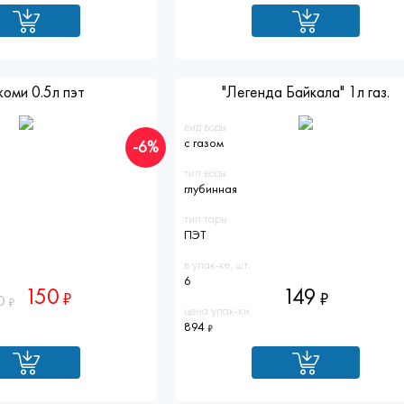
оми 0.5л пэт
"Легенда Байкала" 1л газ.
вид воды
с газом
-6%
тип воды
глубинная
тип тары
ПЭТ
в упак-ке, шт.
6
150
149
0
цена упак-ки
894