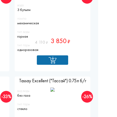
вода
3 бутыли
помпа
механическая
тип воды
горная
3 850
4 110
тип тары
одноразовая
Tassay Excellent ("Тассай") 0.75л б/г
вид воды
без газа
-33%
-26%
тип тары
стекло