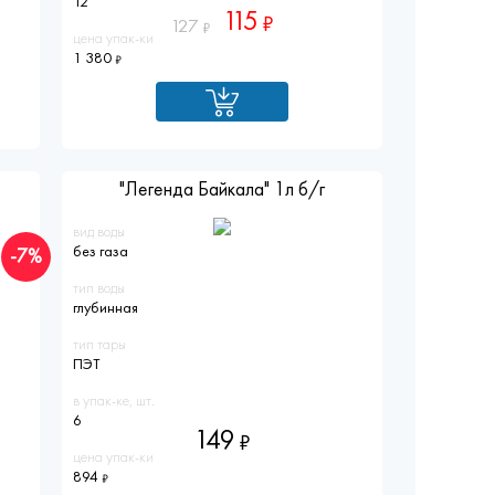
12
115
127
цена упак-ки
1 380
"Легенда Байкала" 1л б/г
вид воды
без газа
-7%
тип воды
глубинная
тип тары
ПЭТ
в упак-ке, шт.
6
149
цена упак-ки
894