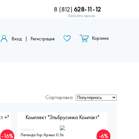
8 (812)
628-11-12
Заказать звонок
Вход
|
Регистрация
Сортировка
т +"
Комплект "Эльбрусинка Компакт"
подарок
Легенда Гор Архыз 0.5л
-16%
-6%