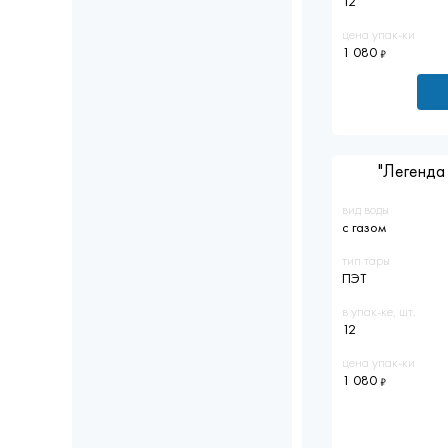
12
цена упак-ки
1 080
"Легенда 
вид воды
с газом
тип тары
ПЭТ
в упак-ке, шт.
12
цена упак-ки
1 080