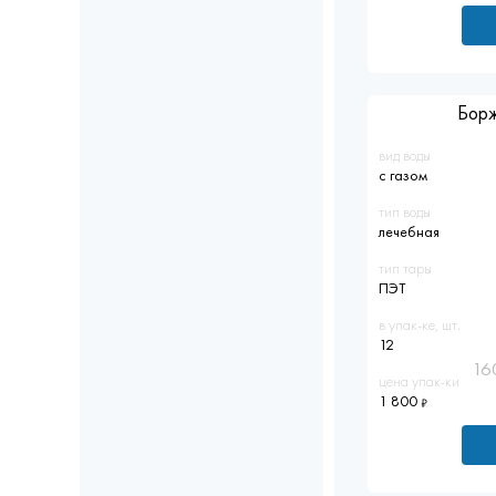
Борж
вид воды
с газом
тип воды
лечебная
тип тары
ПЭТ
в упак-ке, шт.
12
16
цена упак-ки
1 800