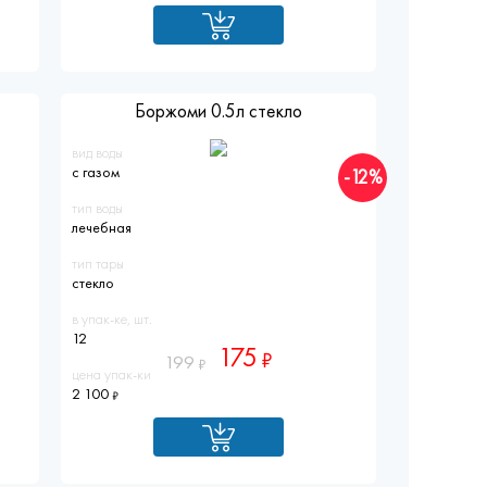
Боржоми 0.5л стекло
вид воды
с газом
-12%
тип воды
лечебная
тип тары
стекло
в упак-ке, шт.
12
175
199
цена упак-ки
2 100