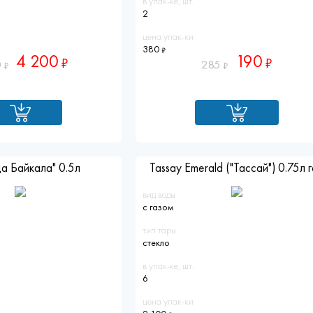
в упак-ке, шт.
2
цена упак-ки
380
4 200
190
0
285
а Байкала" 0.5л
Tassay Emerald ("Тассай") 0.75л г
вид воды
с газом
тип тары
стекло
в упак-ке, шт.
6
цена упак-ки