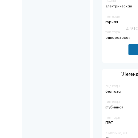
помпа
электрическая
тип воды
горная
4 91
тип тары
одноразовая
"Легенд
вид воды
без газа
тип воды
глубинная
тип тары
ПЭТ
в упак-ке, шт.