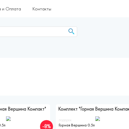
а и Оплата
Контакты
рная Вершина Компакт"
Комплект "Горная Вершина Компак
подарок
.5л
Горная Вершина 0.5л
-8%