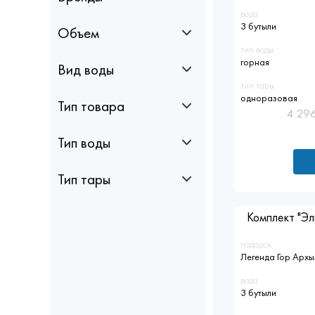
вода
3 бутыли
Объем
тип воды
горная
Вид воды
тип тары
одноразовая
Тип товара
4 29
Тип воды
Тип тары
Комплект "Эл
подарок
Легенда Гор Архы
вода
3 бутыли