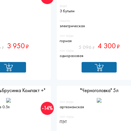
вода
3 бутыли
помпа
электрическая
тип воды
горная
3 950
4 300
6
5 096
тип тары
одноразовая
ьбрусинка Компакт +"
"Черноголовка" 5л
тип воды
з 0.5л
артезианская
-14%
тип тары
ПЭТ