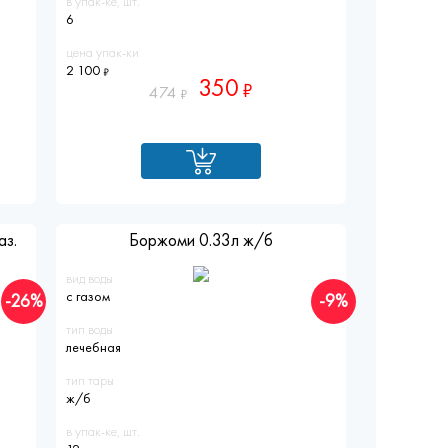
в упак-ке, шт.
6
цена упак-ки
2 100
350
474
аз.
Боржоми 0.33л ж/б
вид воды
с газом
-26%
-9%
тип воды
лечебная
тип тары
ж/б
в упак-ке, шт.