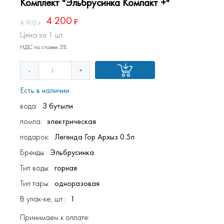
Комплект "Эльбрусинка Компакт +"
4 200
4 910
Цена за 1 шт.
НДС по ставке 5%
-
+
Есть в наличии
вода:
3 бутыли
помпа:
электрическая
подарок:
Легенда Гор Архыз 0.5л
Бренды:
Эльбрусинка
Тип воды:
горная
Тип тары:
одноразовая
В упак-ке, шт.:
1
Принимаем к оплате: