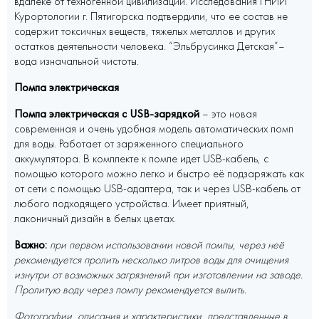
вдалеке от техногенной цивилизации. Исследования ГНИИ
Курортологии г. Пятигорска подтвердили, что ее состав не
содержит токсичных веществ, тяжелых металлов и других
остатков деятельности человека. “Эльбрусинка Детская”–
вода изначальной чистоты.
Помпа электрическая
Помпа электрическая с USB-зарядкой
– это новая
современная и очень удобная модель автоматических помп
для воды. Работает от заряженного специального
аккумулятора. В комплекте к помпе идет USB-кабель, с
помощью которого можно легко и быстро её подзаряжать как
от сети с помощью USB-адаптера, так и через USB-кабель от
любого подходящего устройства. Имеет приятный,
лаконичный дизайн в белых цветах.
Важно:
при первом использовании новой помпы, через неё
рекомендуется пролить несколько литров воды для очищения
изнутри от возможных загрязнений при изготовлении на заводе.
Пролитую воду через помпу рекомендуется вылить.
Фотографии, описания и характеристики, представленные в